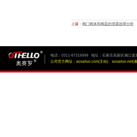
上篇：
阀门阀体和阀盖的泄露故障分析
电话：0311-87316999 地址：石家庄高新区湘江道3
公司官方网址：
aosailuo.com(主站)
aosailuo.net(