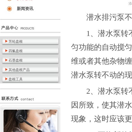
添
新闻资讯
潜水排污泵
1、潜水泵转不
芳纶盘根
匀功能的自动搅
四氟盘根
维或者其他杂物
石墨盘根
其他盘根产品
潜水泵转不动的
盘根工具
2、潜水泵转不
因所致，使其潜
现象，这时应该